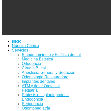
Inicio
Nuestra Clínica
Servicios
Blanqueamiento y Estética dental
Medicina Estética
Ortodoncia
Cirugía Bucal
Anestesia General y Sedación
Odontología Restauradora
Implantes dentales
ATM y dolor Orofacial
Pediatría
Prótesis e implantoprótesis
Endodoncia
Periodoncia
Odontopediatría