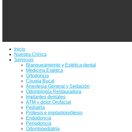
Inicio
Nuestra Clínica
Servicios
Blanqueamiento y Estética dental
Medicina Estética
Ortodoncia
Cirugía Bucal
Anestesia General y Sedación
Odontología Restauradora
Implantes dentales
ATM y dolor Orofacial
Pediatría
Prótesis e implantoprótesis
Endodoncia
Periodoncia
Odontopediatría