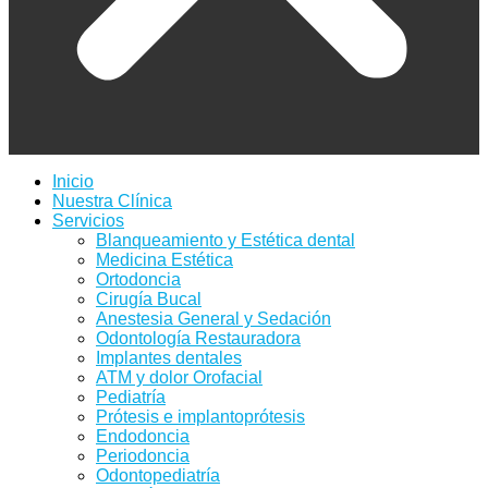
Inicio
Nuestra Clínica
Servicios
Blanqueamiento y Estética dental
Medicina Estética
Ortodoncia
Cirugía Bucal
Anestesia General y Sedación
Odontología Restauradora
Implantes dentales
ATM y dolor Orofacial
Pediatría
Prótesis e implantoprótesis
Endodoncia
Periodoncia
Odontopediatría