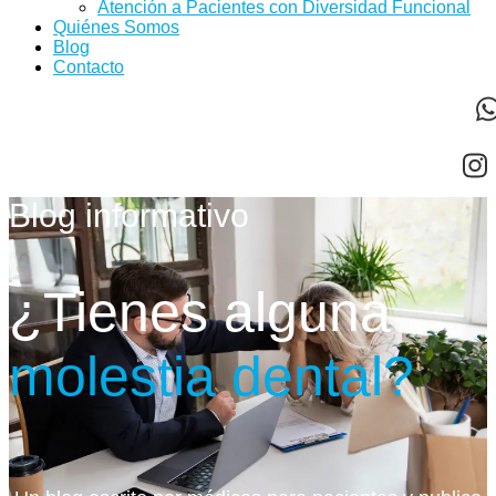
Atención a Pacientes con Diversidad Funcional
Quiénes Somos
Blog
Contacto
Blog informativo
¿Tienes alguna
molestia dental?