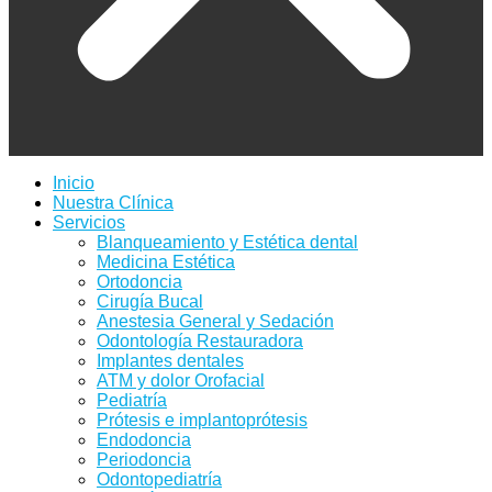
Inicio
Nuestra Clínica
Servicios
Blanqueamiento y Estética dental
Medicina Estética
Ortodoncia
Cirugía Bucal
Anestesia General y Sedación
Odontología Restauradora
Implantes dentales
ATM y dolor Orofacial
Pediatría
Prótesis e implantoprótesis
Endodoncia
Periodoncia
Odontopediatría