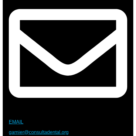
EMAIL
garnier@consultadental.org