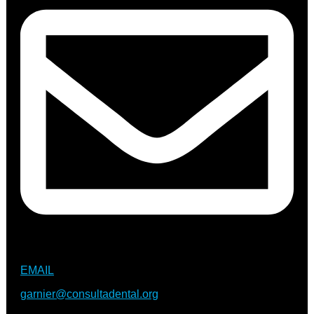
EMAIL
garnier@consultadental.org