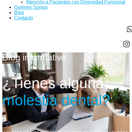
Atención a Pacientes con Diversidad Funcional
Quiénes Somos
Blog
Contacto
Blog informativo
¿Tienes alguna
molestia dental?