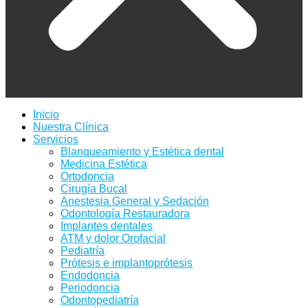
Inicio
Nuestra Clínica
Servicios
Blanqueamiento y Estética dental
Medicina Estética
Ortodoncia
Cirugía Bucal
Anestesia General y Sedación
Odontología Restauradora
Implantes dentales
ATM y dolor Orofacial
Pediatría
Prótesis e implantoprótesis
Endodoncia
Periodoncia
Odontopediatría