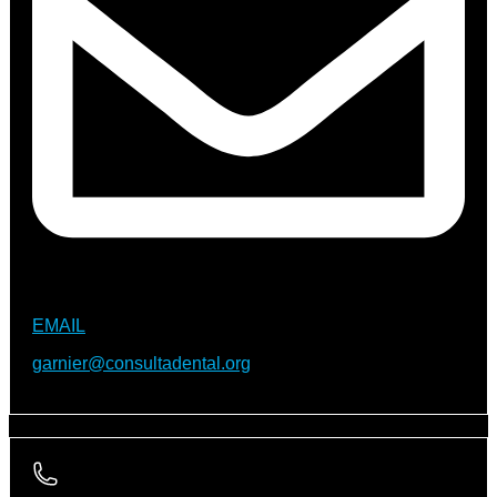
EMAIL
garnier@consultadental.org