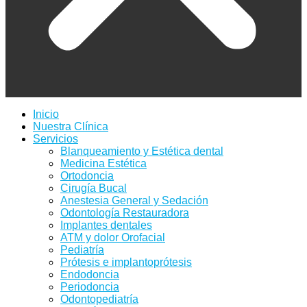
Inicio
Nuestra Clínica
Servicios
Blanqueamiento y Estética dental
Medicina Estética
Ortodoncia
Cirugía Bucal
Anestesia General y Sedación
Odontología Restauradora
Implantes dentales
ATM y dolor Orofacial
Pediatría
Prótesis e implantoprótesis
Endodoncia
Periodoncia
Odontopediatría