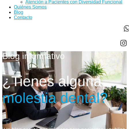
Atención a Pacientes con Diversidad Funcional
Quiénes Somos
Blog
Contacto
Blog informativo
¿Tienes alguna
molestia dental?