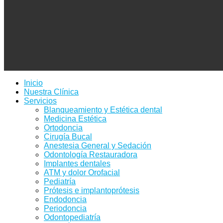
Inicio
Nuestra Clínica
Servicios
Blanqueamiento y Estética dental
Medicina Estética
Ortodoncia
Cirugía Bucal
Anestesia General y Sedación
Odontología Restauradora
Implantes dentales
ATM y dolor Orofacial
Pediatría
Prótesis e implantoprótesis
Endodoncia
Periodoncia
Odontopediatría