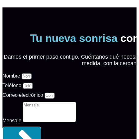
Tu nueva sonrisa
com
Damos el primer paso contigo. Cuéntanos qué necesita
medida, con la cercaní
Nombre
Teléfono
Correo electrónico
Mensaje