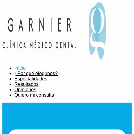
Inicio
¿Por qué elegirnos?
Especialidades
Resultados
Opiniones
Quiero mi consulta