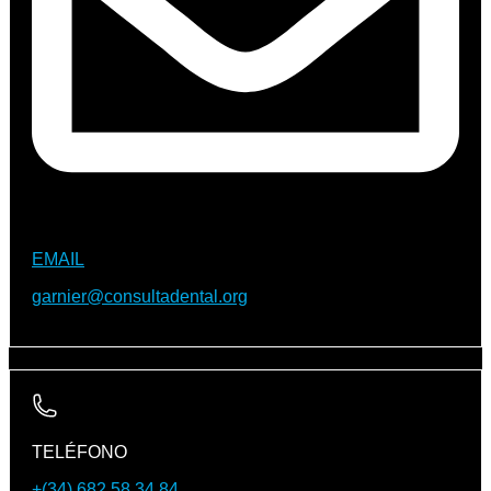
EMAIL
garnier@consultadental.org
TELÉFONO
+(34) 682 58 34 84