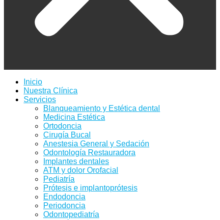
Inicio
Nuestra Clínica
Servicios
Blanqueamiento y Estética dental
Medicina Estética
Ortodoncia
Cirugía Bucal
Anestesia General y Sedación
Odontología Restauradora
Implantes dentales
ATM y dolor Orofacial
Pediatría
Prótesis e implantoprótesis
Endodoncia
Periodoncia
Odontopediatría